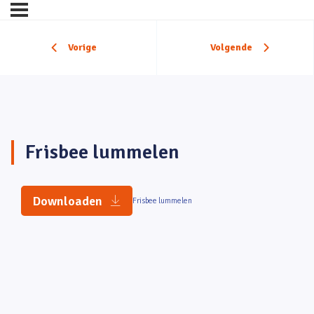
Vorige
Volgende
Frisbee lummelen
Downloaden
(opent in nieuw tabblad)
Frisbee lummelen